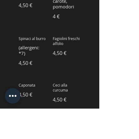
carote,
4,50 €
pomodori
4 €
Spinaci al burro
Fagiolini freschi
all’olio
(allergeni:
4,50 €
*7)
4,50 €
Caponata
Ceci alla
curcuma
4,50 €
4,50 €
Melanzane
Cipolline
grigliate
borettane in
agrodolce